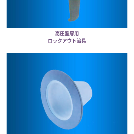
高圧盤扉用
ロックアウト治具